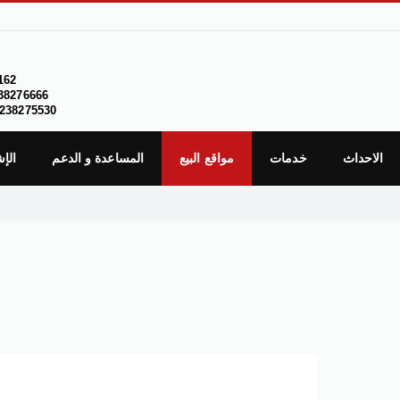
162
38276666
238275530
الاحداث
خدمات
مواقع البيع
المساعدة و الدعم
الإ