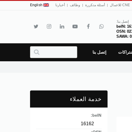
CNE للاعمال
أسئلة متكررة
وظائف
أخبارنا
English
إتصل بنا:
beIN: 16
OSN: 02
SAWA: 0
شتراكات
إتصل بنا
خدمة العملاء
beIN:
16162