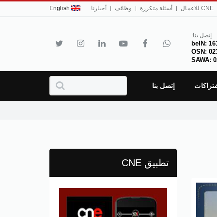
CNE للاعمال
أسئلة متكررة
وظائف
أخبارنا
English
إتصل بنا:
beIN: 16
OSN: 02
SAWA: 0
شتراكات
إتصل بنا
تطبيق CNE