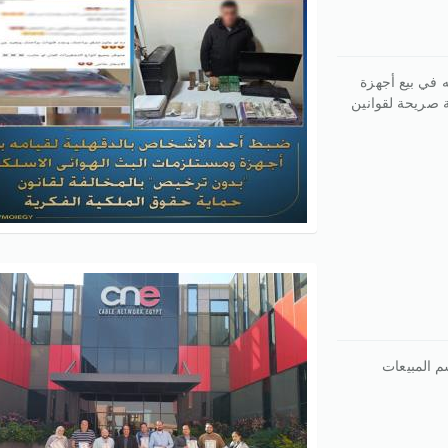
 في بيع أجهزة
 صريحة لقوانين
سم المبيعات