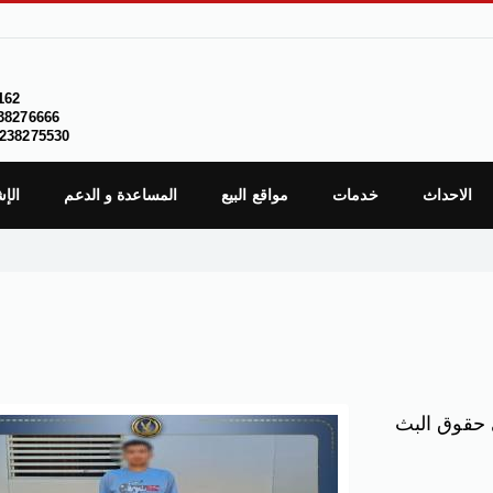
162
38276666
238275530
الاحداث
خدمات
مواقع البيع
المساعدة و الدعم
الإ
 حقوق البث